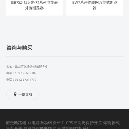
JSB7SZ-125(光伏)系列电能表
JSW7系列物联网万能式断路
外置断路器
器
咨询与购买
地址：昆山市张浦镇长顺路88号
电话：189 1266 6686
电话：0512-57317777
一键导航
塑壳断路器 双电源自动转换开关 CPS控制与保护开关 熔断器式
隔离开关 物联网智能断路器 智慧照明控制系列